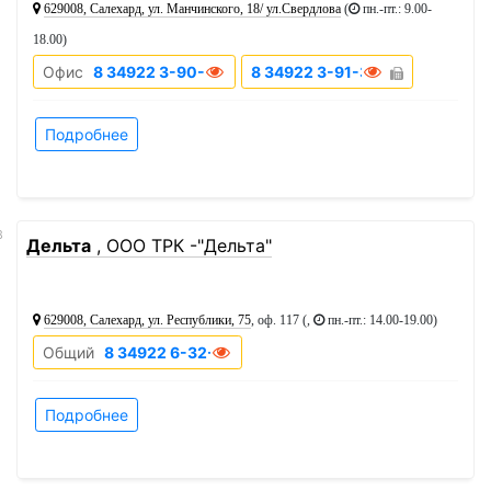
629008, Салехард, ул. Манчинского, 18/ ул.Свердлова
(
пн.-пт.: 9.00-
18.00
)
Офис
8 34922 3-90-30
8 34922 3-91-30
Подробнее
8
Дельта
, ООО ТРК -"Дельта"
629008, Салехард, ул. Республики, 75
, оф. 117 (,
пн.-пт.: 14.00-19.00
)
Общий
8 34922 6-32-21
Подробнее