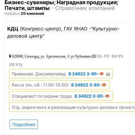
Бизнес-сувениры; Наградная продукция;
Печати, штампы
- Справочник компаний
Найдено
20 компаний
1
КДЦ
(Конгресс-центр), ГАУ ЯНАО -"Культурно-
деловой центр"
629008, Салехард, ул. Арктическая, 1/ ул.Чубынина
(
XX.-YY.: XX:YY-
XX:YY
)
Приемная; Документовед
8 34922 3-85-91
Касса (пн.-сб.: 11.00-19.00)
8 34922 3-85-56
Специалист по охране труда
8 34922 3-85-96
Отд. маркетинга и реализации культурно-деловых проект
Подробнее