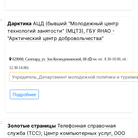
11
Дарктика
АЦД (бывший "Молодежный центр
технологий занятости" (МЦТЗ), ГБУ ЯНАО -
"Арктический центр добровольчества"
629008, Салехард, ул. Зои Космодемьянской, 68
(
пн.-пт.: 8.30-18.00, об.:
12.30-14.00
)
Учредитель_Департамент молодежной политики и туризм
Подробнее
12
Золотые страницы
Телефонная справочная
служба (ТСС); Центр компьютерных услуг, ООО