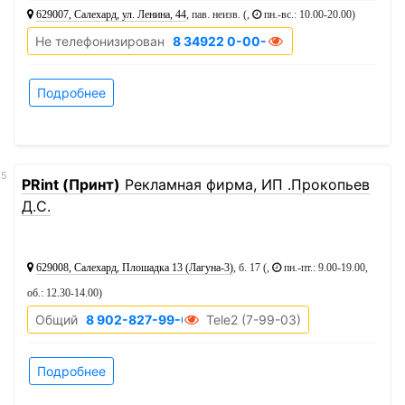
629007, Салехард, ул. Ленина, 44
, пав. неизв. (,
пн.-вс.: 10.00-20.00
)
Не телефонизирован
8 34922 0-00-00
Подробнее
15
PRint (Принт)
Рекламная фирма, ИП .Прокопьев
Д.С.
629008, Салехард, Плошадка 13 (Лагуна-3)
, б. 17 (,
пн.-пт.: 9.00-19.00,
об.: 12.30-14.00
)
Общий
8 902-827-99-03
Tele2 (7-99-03)
Подробнее