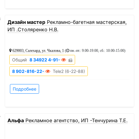
6
Дизайн мастер
Рекламно-багетная мастерская,
ИП .Столяренко Н.В.
629003, Салехард, ул. Чкалова, 1
(
пн.-пт.: 9.00-19.00, сб.: 10.00-15.00
)
Общий
8 34922 4-91-94
8 902-816-22-88
Tele2 (6-22-88)
Подробнее
7
Альфа
Рекламное агентство, ИП -Тенчурина Т.Е.