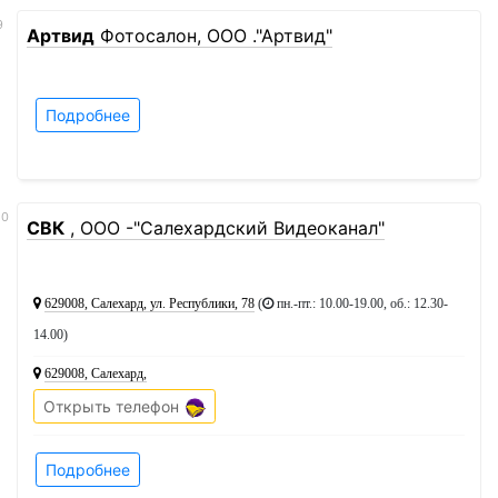
9
Артвид
Фотосалон, ООО ."Артвид"
Подробнее
10
СВК
, ООО -"Салехардский Видеоканал"
629008, Салехард, ул. Республики, 78
(
пн.-пт.: 10.00-19.00, об.: 12.30-
14.00
)
629008, Салехард,
Открыть телефон
Подробнее