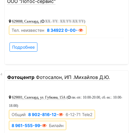
ООО "Лотос-сервис"
629008, Салехард,
(
XX.-YY.: XX:YY-XX:YY
)
Тел. неизвестен
8 34922 0-00-00
Подробнее
14
Фотоцентр
Фотосалон, ИП .Михайлов Д.Ю.
629001, Салехард, ул. Губкина, 15А
(
пн.-пт.: 10.00-20.00, сб.-вс.: 10.00-
18.00
)
Общий
8 902-816-12-71
6-12-71 Tele2
8 961-555-99-11
Билайн