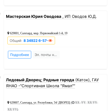
2
Мастерская Юрия Оводова
, ИП Оводов Ю.Д.
629001, Салехард, мкр. Первомайский 1-й, 19
Общий
8 34922 6-57-52
Подробнее
Эл. почты нет
3
Ледовый Дворец; Родные города
(Каток), ГАУ
ЯНАО -"Спортивная Школа "Ямал""
629007, Салехард, ул. Республики, 54/ ДВОРЕЦ
(
XX.-YY.: XX:YY-
XX:YY
)