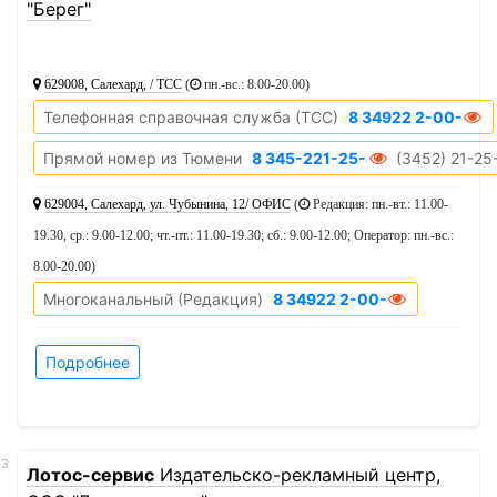
"Берег"
629008, Салехард, / ТСС
(
пн.-вс.: 8.00-20.00
)
Телефонная справочная служба (ТСС)
8 34922 2-00-20
Прямой номер из Тюмени
8 345-221-25-45
(3452) 21-25
629004, Салехард, ул. Чубынина, 12/ ОФИС
(
Редакция: пн.-вт.: 11.00-
19.30, ср.: 9.00-12.00; чт.-пт.: 11.00-19.30; сб.: 9.00-12.00; Оператор: пн.-вс.:
8.00-20.00
)
Многоканальный (Редакция)
8 34922 2-00-20
Подробнее
13
Лотос-сервис
Издательско-рекламный центр,