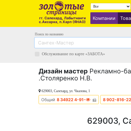
Компании
Това
гг. Салехард, Лабытнанги
с.Аксарка, п.Харп (ЯНАО)
Поиск по названию
Обслуживание по карте «ЗАБОТА»
Дизайн мастер
Рекламно-ба
.Столяренко Н.В.
629003, Салехард, ул. Чкалова, 1
Общий
8 34922 4-91-94
8 902-816-2
629003, Са