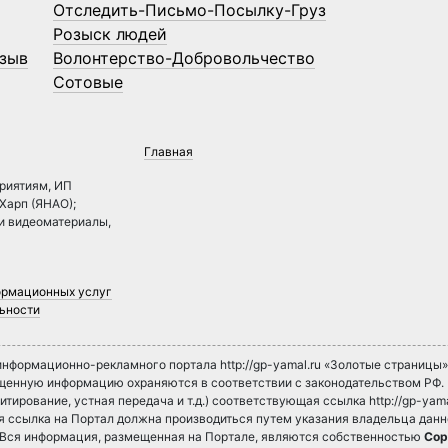
Отследить-Письмо-Посылку-Груз
Розыск людей
зыв
Волонтерство-Добровольчество
Сотовые
Главная
риятиям, ИП
.Харп (ЯНАО);
 и видеоматериалы,
ормационных услуг
ьности
нформационно-рекламного портала http://gp-yamal.ru «Золотые страницы
ещенную информацию охраняются в соответствии с законодательством РФ
итирование, устная передача и т.д.) соответствующая ссылка http://gp-yama
ная ссылка на Портал должна производиться путем указания владельца дан
. Вся информация, размещенная на Портале, являются собственностью
Cop