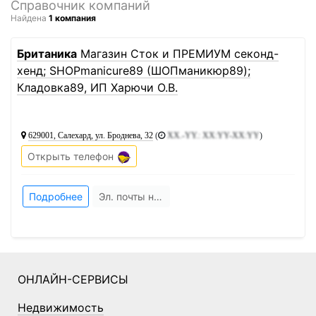
Справочник компаний
Найдена
1 компания
1
Британика
Магазин Сток и ПРЕМИУМ секонд-
хенд; SHOPmanicure89 (ШОПманикюр89);
Кладовка89, ИП Харючи О.В.
629001, Салехард, ул. Броднева, 32
(
XX.-YY.: XX:YY-XX:YY
)
Открыть телефон
Подробнее
Эл. почты нет
ОНЛАЙН-СЕРВИСЫ
Недвижимость