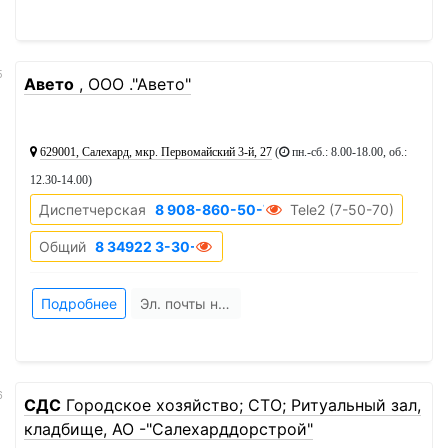
5
Авето
, ООО ."Авето"
629001, Салехард, мкр. Первомайский 3-й, 27
(
пн.-сб.: 8.00-18.00, об.:
12.30-14.00
)
Диспетчерская
8 908-860-50-70
Tele2 (7-50-70)
Общий
8 34922 3-30-75
Подробнее
Эл. почты нет
6
СДС
Городское хозяйство; СТО; Ритуальный зал,
кладбище, АО -"Салехарддорстрой"