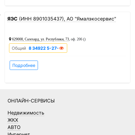
7
ЯЭС
(ИНН 8901035437), АО "Ямалэкосервис"
629008, Салехард, ул. Республики, 73
, оф. 206 ()
Общий
8 34922 5-27-06
Подробнее
ОНЛАЙН-СЕРВИСЫ
Недвижимость
ЖКХ
АВТО
Интернет