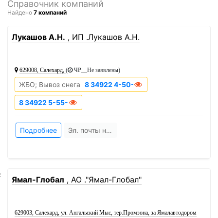
Справочник компаний
Найдено
7 компаний
1
Лукашов А.Н.
, ИП .Лукашов А.Н.
629008, Салехард,
(
ЧР__Не заявлены
)
ЖБО; Вывоз снега
8 34922 4-50-52
8 34922 5-55-00
Подробнее
Эл. почты нет
2
Ямал-Глобал
, АО ."Ямал-Глобал"
629003, Салехард, ул. Ангальский Мыс, тер.Промзона, за Ямалавтодором