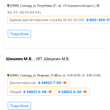
629008, Салехард, ул. Республики, 67
, оф. 210 (юридический адрес) (,
XX.-YY.: XX:YY-XX:YY
)
Единая диспетчерская служба (8.00-20.00)
8 800-350-5
Подробнее
4
Шишкин М.В.
, ИП .Шишкин М.В.
629001, Салехард, ул. Игарская, 15
(
пн.-пт.: 8.00-20.00, сб.: 8.00-15.00
)
Диспетчерская
8 34922 7-50-70
Общий
8 34922 5-58-88
8 34922 3-30-75
Подробнее