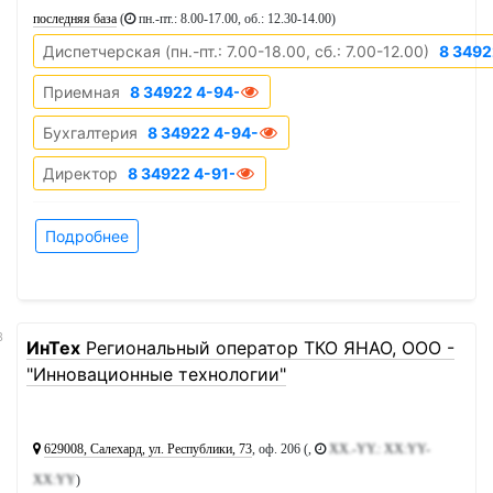
последняя база
(
пн.-пт.: 8.00-17.00, об.: 12.30-14.00
)
Диспетчерская (пн.-пт.: 7.00-18.00, сб.: 7.00-12.00)
8 3492
Приемная
8 34922 4-94-95
Бухгалтерия
8 34922 4-94-90
Директор
8 34922 4-91-93
Подробнее
3
ИнТех
Региональный оператор ТКО ЯНАО, ООО -
"Инновационные технологии"
629008, Салехард, ул. Республики, 73
, оф. 206 (,
XX.-YY.: XX:YY-
XX:YY
)