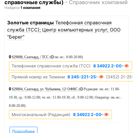
справочные службы)
- Справочник компаний
Найдена
1 компания
1
Золотые страницы
Телефонная справочная
служба (ТСС); Центр компьютерных услуг, ООО
"Берег"
629008, Салехард, / ТСС
(
пн.-вс.: 8.00-20.00
)
Телефонная справочная служба (ТСС)
8 34922 2-00-20
Прямой номер из Тюмени
8 345-221-25-45
(3452) 21-25
629004, Салехард, ул. Чубынина, 12/ ОФИС
(
Редакция: пн.-вт.: 11.00-
19.30, ср.: 9.00-12.00; чт.-пт.: 11.00-19.30; сб.: 9.00-12.00; Оператор: пн.-вс.:
8.00-20.00
)
Многоканальный (Редакция)
8 34922 2-00-20
Подробнее