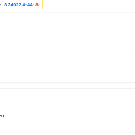
м
8 34922 4-44-66
ч.
)