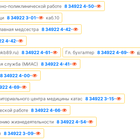
орно-поликлинической работе
8 34922 4-50-65
щи
8 34922 3-01-31
каб.10
лавная медсестра
8 34922 4-42-34
22 4-42-64
okb89.ru)
8 34922 4-61-86
Гл. бухгалтер
8 34922 4-69-39
ая служба (МИАС)
8 34922 4-41-94
8 34922 4-00-64
922 4-69-07
риториального центра медицины катас
8 34922 3-15-66
еской работе
8 34922 4-66-12
чению жизнедеятельности
8 34922 4-54-43
м
8 34922 3-09-85