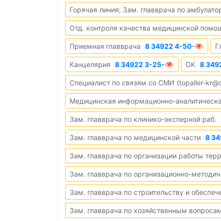
Горячая линия; Зам. главврача по амбулат
Отд. контроля качества медицинской помо
Приемная главврача
8 34922 4-50-79
Г
Канцелярия
8 34922 3-25-90
ОК
8 349
Специалист по связям со СМИ (topaller-kr@
Медицинская информационно-аналитическ
Зам. главврача по клинико-эксперной раб.
Зам. главврача по медицинской части
8 34
Зам. главврача по организации работы тер
Зам. главврача по организационно-методич
Зам. главврача по строительству и обеспе
Зам. главврача по хозяйственным вопроса