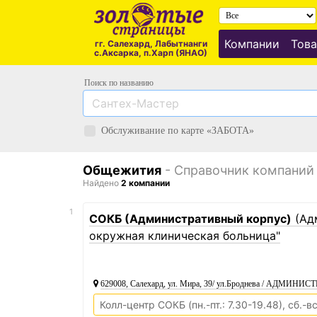
Компании
Това
гг. Салехард, Лабытнанги
с.Аксарка, п.Харп (ЯНАО)
Поиск по названию
Обслуживание по карте «ЗАБОТА»
Общежития
- Справочник компаний
Найдено
2 компании
1
СОКБ (Административный корпус)
(Ад
окружная клиническая больница"
629008, Салехард, ул. Мира, 39/ ул.Броднева / АДМИНИ
Колл-центр СОКБ (пн.-пт.: 7.30-19.48), сб.-вс