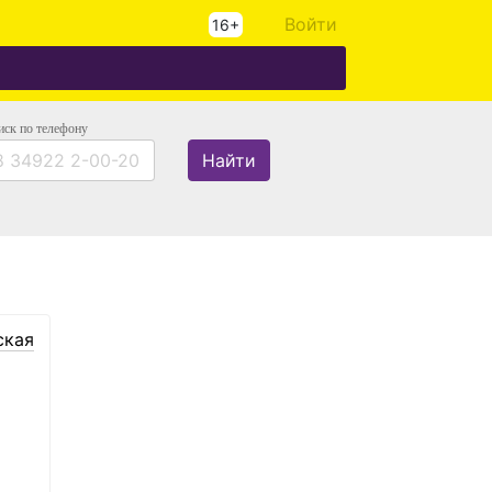
Войти
16+
иск
по телефону
Найти
ская