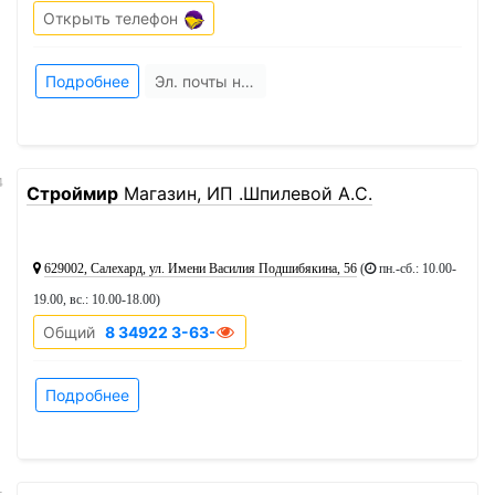
Открыть телефон
Подробнее
Эл. почты нет
4
Строймир
Магазин, ИП .Шпилевой А.С.
629002, Салехард, ул. Имени Василия Подшибякина, 56
(
пн.-сб.: 10.00-
19.00, вс.: 10.00-18.00
)
Общий
8 34922 3-63-44
Подробнее