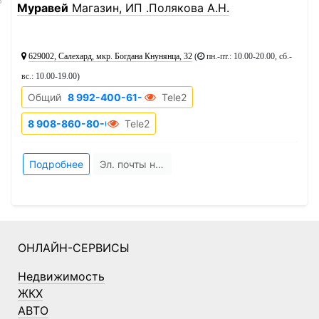
5
Муравей
Магазин, ИП .Полякова А.Н.
629002, Салехард, мкр. Богдана Кнунянца, 32
(
пн.-пт.: 10.00-20.00, сб.-
вс.: 10.00-19.00
)
Общий
8 992-400-61-33
Tele2
8 908-860-80-06
Tele2
Подробнее
Эл. почты нет
ОНЛАЙН-СЕРВИСЫ
Недвижимость
ЖКХ
АВТО