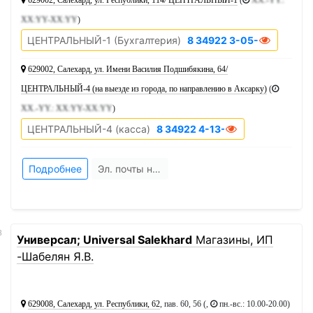
629002, Салехард, ул. Республики, 114/ ЦЕНТРАЛЬНЫЙ-1
(
XX.-YY.:
XX:YY-XX:YY
)
ЦЕНТРАЛЬНЫЙ-1 (Бухгалтерия)
8 34922 3-05-05
629002, Салехард, ул. Имени Василия Подшибякина, 64/
ЦЕНТРАЛЬНЫЙ-4 (на выезде из города, по направлению в Аксарку)
(
XX.-YY.: XX:YY-XX:YY
)
ЦЕНТРАЛЬНЫЙ-4 (касса)
8 34922 4-13-33
Подробнее
Эл. почты нет
3
Универсал; Universal Salekhard
Магазины, ИП
-Шабелян Я.В.
629008, Салехард, ул. Республики, 62
, пав. 60, 56 (,
пн.-вс.: 10.00-20.00
)