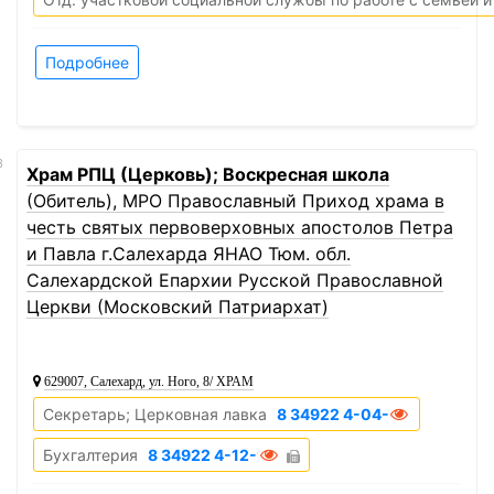
Подробнее
3
Храм РПЦ (Церковь); Воскресная школа
(Обитель), МРО Православный Приход храма в
честь святых первоверховных апостолов Петра
и Павла г.Салехарда ЯНАО Тюм. обл.
Салехардской Епархии Русской Православной
Церкви (Московский Патриархат)
629007, Салехард, ул. Ного, 8/ ХРАМ
Секретарь; Церковная лавка
8 34922 4-04-30
Бухгалтерия
8 34922 4-12-99