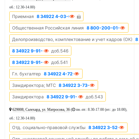
об.: 12.30-14.00
)
Приемная
8 34922 4-03-03
Общественная Российская линия
8 800-200-01-22
Делопроизводство, комплектование и учет кадров (ОК)
8
8 34922 9-91-39
доб.546
8 34922 9-91-39
доб.541
Гл. бухгалтер
8 34922 4-72-19
Замдиректора; МТС
8 34922 3-73-53
Замдиректора
8 34922 9-91-39
доб.543
629008, Салехард, ул. Матросова, 36
(
пн.-пт.: 8.30-17.00 (вт.: до 18.00),
об.: 12.30-14.00
)
Отд. социально-правовой службы
8 34922 3-52-15
Отд. участковой социальной службы по работе с семьей и