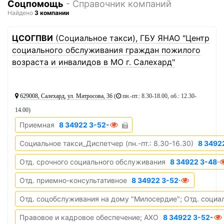
Соцпомощь
- Справочник компаний
Найдено
3 компании
1
ЦСОГПВИ
(Социальное такси), ГБУ ЯНАО "Центр
социального обслуживания граждан пожилого
возраста и инвалидов в МО г. Салехард"
629008, Салехард, ул. Матросова, 36
(
пн.-пт.: 8.30-18.00, об.: 12.30-
14.00
)
Приемная
8 34922 3-52-19
Социальное такси_Диспетчер (пн.-пт.: 8.30-16.30)
8 3492
Отд. срочного социального обслуживания
8 34922 3-48-
Отд. приемно-консультативное
8 34922 3-52-18
Отд. соцобслуживания на дому "Милосердие"; Отд. соци
Правовое и кадровое обеспечение; АХО
8 34922 3-52-30