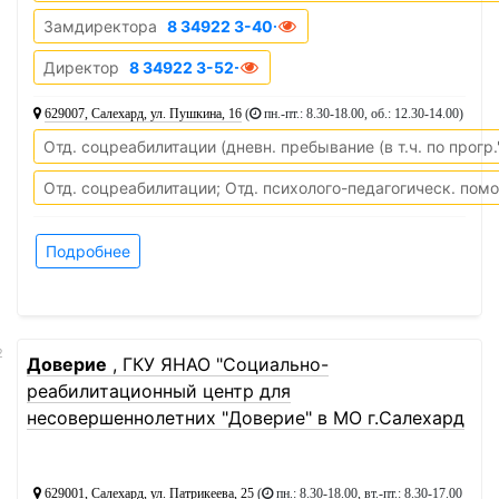
Замдиректора
8 34922 3-40-74
Директор
8 34922 3-52-27
629007, Салехард, ул. Пушкина, 16
(
пн.-пт.: 8.30-18.00, об.: 12.30-14.00
)
Отд. соцреабилитации (дневн. пребывание (в т.ч. по прог
Отд. соцреабилитации; Отд. психолого-педагогическ. пом
Подробнее
2
Доверие
, ГКУ ЯНАО "Социально-
реабилитационный центр для
несовершеннолетних "Доверие" в МО г.Салехард
629001, Салехард, ул. Патрикеева, 25
(
пн.: 8.30-18.00, вт.-пт.: 8.30-17.00