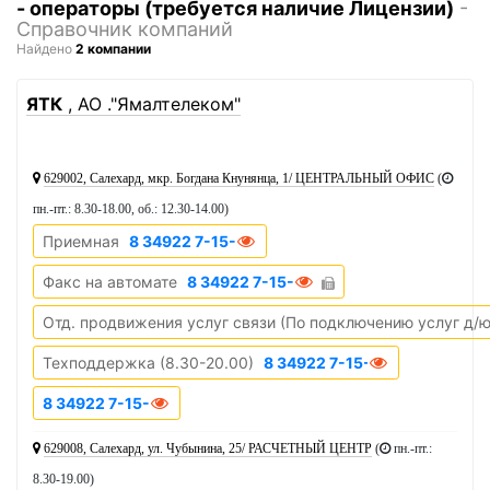
- операторы (требуется наличие Лицензии)
-
Справочник компаний
Найдено
2 компании
1
ЯТК
, АО ."Ямалтелеком"
629002, Салехард, мкр. Богдана Кнунянца, 1/ ЦЕНТРАЛЬНЫЙ ОФИС
(
пн.-пт.: 8.30-18.00, об.: 12.30-14.00
)
Приемная
8 34922 7-15-04
Факс на автомате
8 34922 7-15-51
Отд. продвижения услуг связи (По подключению услуг д/
Техподдержка (8.30-20.00)
8 34922 7-15-01
8 34922 7-15-02
629008, Салехард, ул. Чубынина, 25/ РАСЧЕТНЫЙ ЦЕНТР
(
пн.-пт.:
8.30-19.00
)