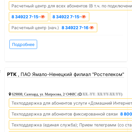
Расчетный центр для всех абонентов (В т.ч. по подключен
8 34922 7-15-63
8 34922 7-15-64
Расчетный центр (нач.)
8 34922 7-16-11
Подробнее
2
РТК
, ПАО Ямало-Ненецкий филиал "Ростелеком"
629008, Салехард, ул. Матросова, 2/ ОФИС
(
XX.-YY.: XX:YY-XX:YY
)
Техподдержка для абонентов услуги «Домашний Интернет
Техподдержка для абонентов фиксированной связи
8 80
Техподдержка (единая служба); Прием телеграмм (со ста