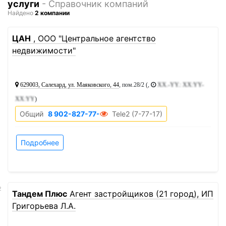
услуги
- Справочник компаний
Найдено
2 компании
1
ЦАН
, ООО "Центральное агентство
недвижимости"
629003, Салехард, ул. Маяковского, 44
, пом.28/2 (,
XX.-YY.: XX:YY-
XX:YY
)
Общий
8 902-827-77-17
Tele2 (7-77-17)
Подробнее
2
Тандем Плюс
Агент застройщиков (21 город), ИП
Григорьева Л.А.