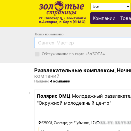
Компании
Това
гг. Салехард, Лабытнанги
с.Аксарка, п.Харп (ЯНАО)
Поиск по названию
Обслуживание по карте «ЗАБОТА»
Развлекательные комплексы, Ночны
компаний
Найдено
4 компании
1
Полярис ОМЦ
Молодежный развлекател
"Окружной молодежный центр"
629008, Салехард, ул. Чубынина, 17
(
XX.-YY.: XX:YY-X