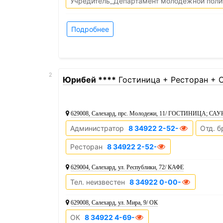
Учредитель_Департамент молодежной поли
Подробнее
2
Юрибей ****
Гостиница + Ресторан + С
629008, Салехард, прс. Молодежи, 11/ ГОСТИНИЦА; СА
Администратор
8 34922 2-52-00
Отд. б
Ресторан
8 34922 2-52-07
629004, Салехард, ул. Республики, 72/ КАФЕ
Тел. неизвестен
8 34922 0-00-00
629008, Салехард, ул. Мира, 9/ ОК
ОК
8 34922 4-69-03