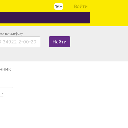
Войти
16+
иск
по телефону
Найти
чник
 -