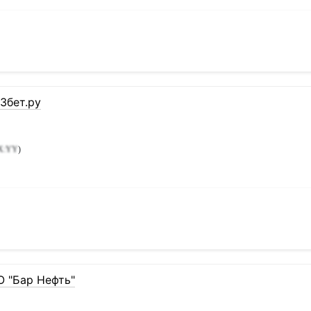
3бет.ру
X:YY
)
О "Бар Нефть"