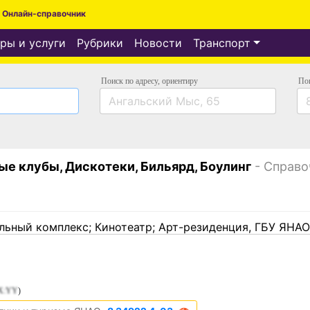
Онлайн-справочник
ры и услуги
Рубрики
Новости
Транспорт
Поиск по адресу
, ориентиру
По
е клубы, Дискотеки, Бильярд, Боулинг
- Справо
ьный комплекс; Кинотеатр; Арт-резиденция, ГБУ ЯНАО
X:YY
)