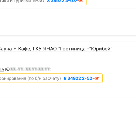
тики и туризма ЯНАО
8 34922 4-03-50
ауна + Кафе, ГКУ ЯНАО "Гостиница -"Юрибей"
УНА
(
XX.-YY.: XX:YY-XX:YY
)
ронирования (по б/н расчету)
8 34922 2-52-22