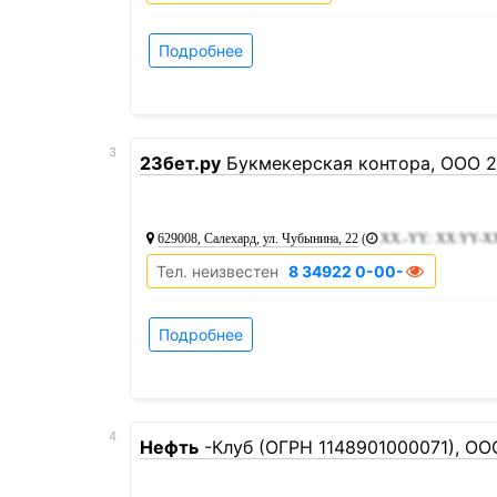
Подробнее
3
23бет.ру
Букмекерская контора, ООО 2
629008, Салехард, ул. Чубынина, 22
(
XX.-YY.: XX:YY-X
Тел. неизвестен
8 34922 0-00-00
Подробнее
4
Нефть
-Клуб (ОГРН 1148901000071), ОО