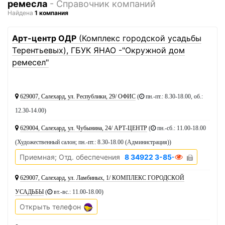
ремесла
- Справочник компаний
Найдена
1 компания
1
Арт-центр ОДР
(Комплекс городской усадьбы
Терентьевых), ГБУК ЯНАО -"Окружной дом
ремесел"
629007, Салехард, ул. Республики, 29/ ОФИС
(
пн.-пт.: 8.30-18.00, об.:
12.30-14.00
)
629004, Салехард, ул. Чубынина, 24/ АРТ-ЦЕНТР
(
пн.-сб.: 11.00-18.00
(Художественный салон; пн.-пт.: 8.30-18.00 (Администрация)
)
Приемная; Отд. обеспечения
8 34922 3-85-11
629007, Салехард, ул. Ламбиных, 1/ КОМПЛЕКС ГОРОДСКОЙ
УСАДЬБЫ
(
вт.-вс.: 11.00-18.00
)
Открыть телефон