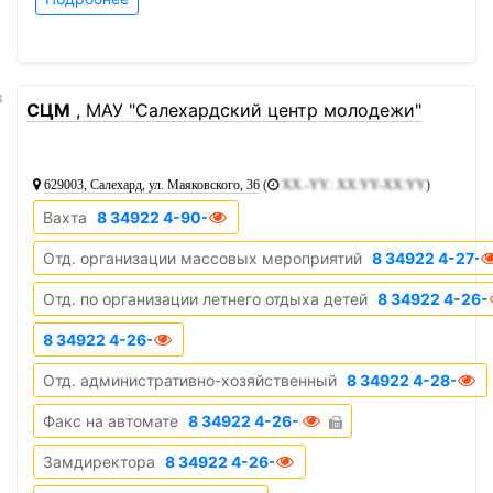
4
СЦМ
, МАУ "Салехардский центр молодежи"
629003, Салехард, ул. Маяковского, 36
(
XX.-YY.: XX:YY-XX:YY
)
Вахта
8 34922 4-90-36
Отд. организации массовых мероприятий
8 34922 4-27-8
Отд. по организации летнего отдыха детей
8 34922 4-26-
8 34922 4-26-38
Отд. административно-хозяйственный
8 34922 4-28-65
Факс на автомате
8 34922 4-26-48
Замдиректора
8 34922 4-26-53