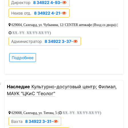
Директор
8 34922 4-93-26
Неизв отд.
8 34922 4-21-19
629004, Салехард, ул. Чубынина, 12/ CENTER антикафе (Вход со двора)
(
XX.-YY.: XX:YY-XX:YY
)
Администратор
8 34922 3-37-82
Подробнее
5
Наследие
Культурно-досуговый центр; Филиал,
МАУК "ЦКиС "Геолог"
629008, Салехард, ул. Титова, 5
(
XX.-YY.: XX:YY-XX:YY
)
Вахта
8 34922 3-31-65