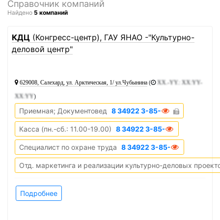
Справочник компаний
Найдено
5 компаний
1
КДЦ
(Конгресс-центр), ГАУ ЯНАО -"Культурно-
деловой центр"
629008, Салехард, ул. Арктическая, 1/ ул.Чубынина
(
XX.-YY.: XX:YY-
XX:YY
)
Приемная; Документовед
8 34922 3-85-91
Касса (пн.-сб.: 11.00-19.00)
8 34922 3-85-56
Специалист по охране труда
8 34922 3-85-96
Отд. маркетинга и реализации культурно-деловых проект
Подробнее