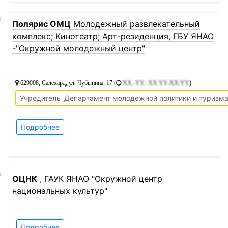
2
Полярис ОМЦ
Молодежный развлекательный
комплекс; Кинотеатр; Арт-резиденция, ГБУ ЯНАО
-"Окружной молодежный центр"
629008, Салехард, ул. Чубынина, 17
(
XX.-YY.: XX:YY-XX:YY
)
Учредитель_Департамент молодежной политики и туризм
Подробнее
3
ОЦНК
, ГАУК ЯНАО "Окружной центр
национальных культур"
Подробнее