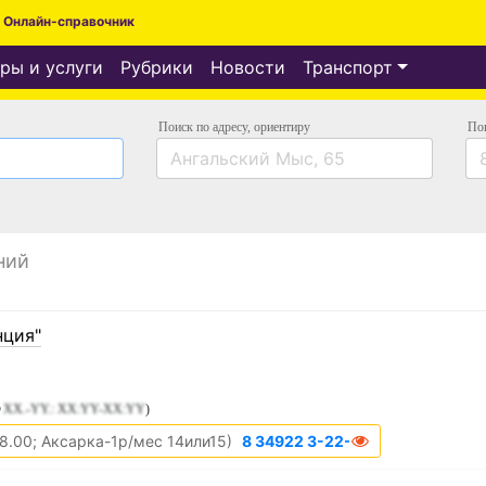
Онлайн-справочник
ры и услуги
Рубрики
Новости
Транспорт
Поиск по адресу
, ориентиру
По
ний
нция"
XX.-YY.: XX:YY-XX:YY
)
-18.00; Аксарка-1р/мес 14или15)
8 34922 3-22-44