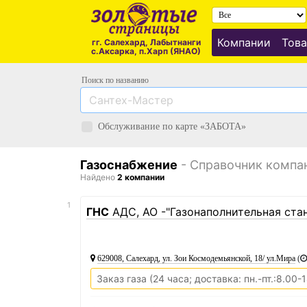
Компании
Това
гг. Салехард, Лабытнанги
с.Аксарка, п.Харп (ЯНАО)
Поиск по названию
Обслуживание по карте «ЗАБОТА»
Газоснабжение
- Справочник компа
Найдено
2 компании
1
ГНС
АДС, АО -"Газонаполнительная ста
629008, Салехард, ул. Зои Космодемьянской, 18/ ул.Мира
(
Заказ газа (24 часа; доставка: пн.-пт.:8.00