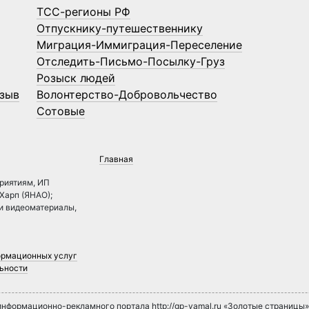
ТСС-регионы РФ
Отпускнику-путешественнику
Миграция-Иммиграция-Переселение
Отследить-Письмо-Посылку-Груз
Розыск людей
зыв
Волонтерство-Добровольчество
Сотовые
Главная
риятиям, ИП
.Харп (ЯНАО);
 и видеоматериалы,
ормационных услуг
ьности
нформационно-рекламного портала http://gp-yamal.ru «Золотые страницы