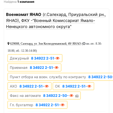
Найдена
1 компания
1
Военкомат ЯНАО
(г.Салехард, Приуральский рн.,
ЯНАО), ФКУ -"Военный Комиссариат Ямало-
Ненецкого автономного округа"
629008, Салехард, ул. Зои Космодемьянской, 49/ ЯНАО
(
пн.-пт.: 8.30-
18.00, об.: 12.30-14.00
)
Дежурный
8 34922 2-51-51
Приемная
8 34922 2-51-01
Пункт отбора на воен. службу по контракту
8 34922 2-50
АХО
8 34922 2-51-40
ОК
8 34922 2-51-28
Факс на автомате
8 34922 2-50-10
Гл. бухгалтер
8 34922 2-51-64