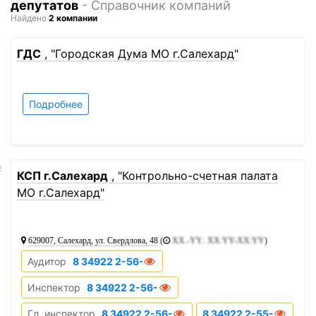
депутатов
- Справочник компаний
Найдено
2 компании
1
ГДС
, "Городская Дума МО г.Салехард"
Подробнее
2
КСП г.Салехард
, "Контрольно-счетная палата
МО г.Салехард"
629007, Салехард, ул. Свердлова, 48
(
XX.-YY.: XX:YY-XX:YY
)
Аудитор
8 34922 2-56-07
Инспектор
8 34922 2-56-00
Гл. инспектор
8 34922 2-56-02
8 34922 2-55-30