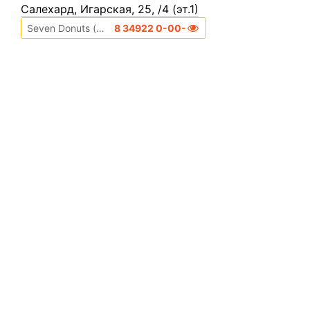
Cалехард, Игарская, 25, /4 (эт.1)
Seven Donuts (Не телефонизирован)
8 34922 0-00-00