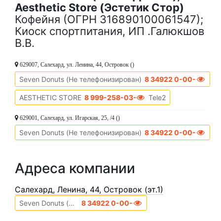
Aesthetic Store (Эстетик Стор)
Кофейня (ОГРН 316890100061547);
Киоск спортпитания, ИП .Галюкшов
В.В.
629007, Салехард, ул. Ленина, 44
, Островок ()
Seven Donuts (Не телефонизирован)
8 34922 0-00-00
AESTHETIC STORE
8 999-258-03-55
Tele2
629001, Салехард, ул. Игарская, 25
, /4 ()
Seven Donuts (Не телефонизирован)
8 34922 0-00-00
Адреса компании
Cалехард, Ленина, 44, Островок (эт.1)
Seven Donuts (Не телефонизирован)
8 34922 0-00-00