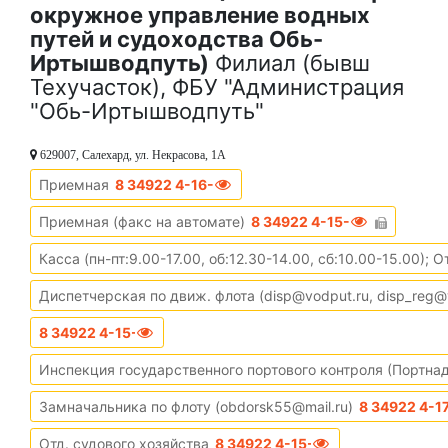
окружное управление водных
путей и судоходства Обь-
Иртышводпуть)
Филиал (бывш
Техучасток), ФБУ "Администрация
"Обь-Иртышводпуть"
629007, Салехард, ул. Некрасова, 1А
Приемная
8 34922 4-16-05
Приемная (факс на автомате)
8 34922 4-15-40
Касса (пн-пт:9.00-17.00, об:12.30-14.00, сб:10.00-15.00); 
Диспетчерская по движ. флота (disp@vodput.ru, disp_reg@
8 34922 4-15-57
Инспекция государственного портового контроля (Портна
Замначальника по флоту (obdorsk55@mail.ru)
8 34922 4-1
Отд. судового хозяйства
8 34922 4-15-73