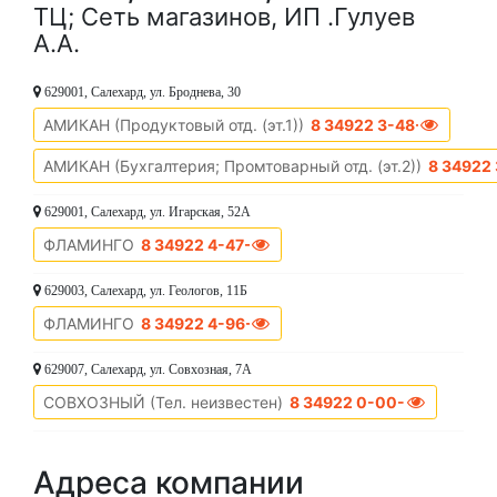
ТЦ; Сеть магазинов, ИП .Гулуев
А.А.
629001, Салехард, ул. Броднева, 30
АМИКАН (Продуктовый отд. (эт.1))
8 34922 3-48-51
АМИКАН (Бухгалтерия; Промтоварный отд. (эт.2))
8 34922
629001, Салехард, ул. Игарская, 52А
ФЛАМИНГО
8 34922 4-47-55
629003, Салехард, ул. Геологов, 11Б
ФЛАМИНГО
8 34922 4-96-76
629007, Салехард, ул. Совхозная, 7А
СОВХОЗНЫЙ (Тел. неизвестен)
8 34922 0-00-00
Адреса компании