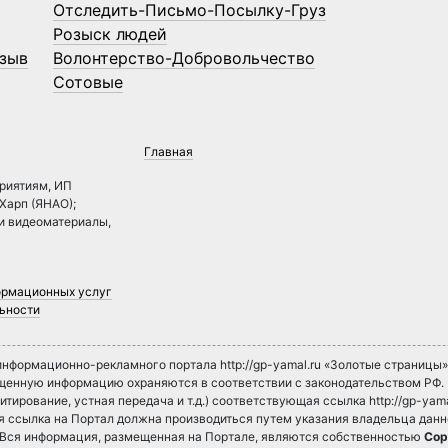
Отследить-Письмо-Посылку-Груз
Розыск людей
зыв
Волонтерство-Добровольчество
Сотовые
Главная
риятиям, ИП
.Харп (ЯНАО);
 и видеоматериалы,
ормационных услуг
ьности
нформационно-рекламного портала http://gp-yamal.ru «Золотые страницы
ещенную информацию охраняются в соответствии с законодательством РФ
итирование, устная передача и т.д.) соответствующая ссылка http://gp-yama
ная ссылка на Портал должна производиться путем указания владельца дан
. Вся информация, размещенная на Портале, являются собственностью
Cop