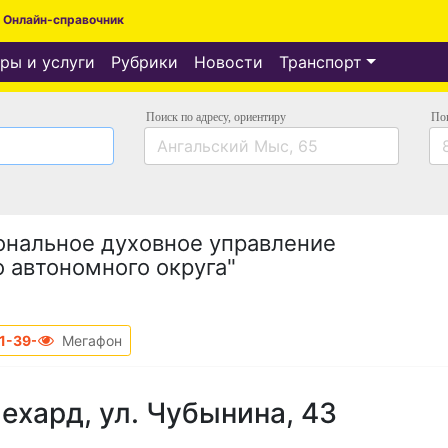
Онлайн-справочник
ры и услуги
Рубрики
Новости
Транспорт
Поиск по адресу
, ориентиру
По
ональное духовное управление
 автономного округа"
1-39-45
Мегафон
ехард, ул. Чубынина, 43