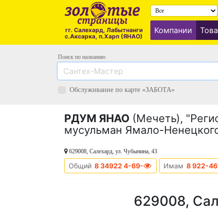
Компании
Това
гг. Салехард, Лабытнанги
с.Аксарка, п.Харп (ЯНАО)
Поиск по названию
Обслуживание по карте «ЗАБОТА»
РДУМ ЯНАО
(Мечеть), "Реги
мусульман Ямало-Ненецкого
629008, Салехард, ул. Чубынина, 43
Общий
8 34922 4-69-59
Имам
8 922-46
629008, Сал