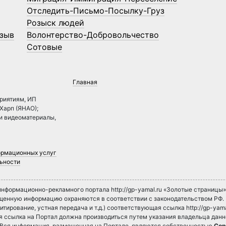
Отследить-Письмо-Посылку-Груз
Розыск людей
зыв
Волонтерство-Добровольчество
Сотовые
Главная
риятиям, ИП
.Харп (ЯНАО);
 и видеоматериалы,
ормационных услуг
ьности
нформационно-рекламного портала http://gp-yamal.ru «Золотые страницы
ещенную информацию охраняются в соответствии с законодательством РФ
итирование, устная передача и т.д.) соответствующая ссылка http://gp-yama
ная ссылка на Портал должна производиться путем указания владельца дан
. Вся информация, размещенная на Портале, являются собственностью
Cop