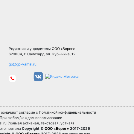
Редакция и учредитель:
ООО «Берег»
629004, г. Салехард, ул. Чубынина, 12
» означают согласие с Политикой конфиденциальности
. При любом/каждом использовании
l.ru (прямая активная, текстовая, устная)
ного портала
Copyright ©
ООО «Берег»
2017-2026
yright ©
ООО «Берег»
2017-2026
или третьих лиц.